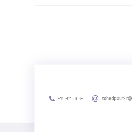
09202401490
zahedpour62@